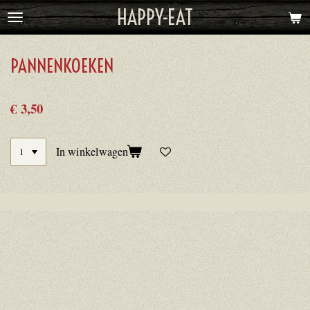
HAPPY-EAT
Ga
direct
naar
PANNENKOEKEN
de
hoofdinhoud
€ 3,50
In winkelwagen