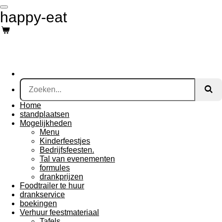
Ga
happy-eat
direct
naar
de
hoofdinhoud
Home
standplaatsen
Mogelijkheden
Menu
Kinderfeestjes
Bedrijfsfeesten.
Tal van evenementen
formules
drankprijzen
Foodtrailer te huur
drankservice
boekingen
Verhuur feestmateriaal
Tafels